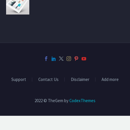
Support
Contact Us
Disclaimer
Add more
2022 © TheGem by
CodexThemes