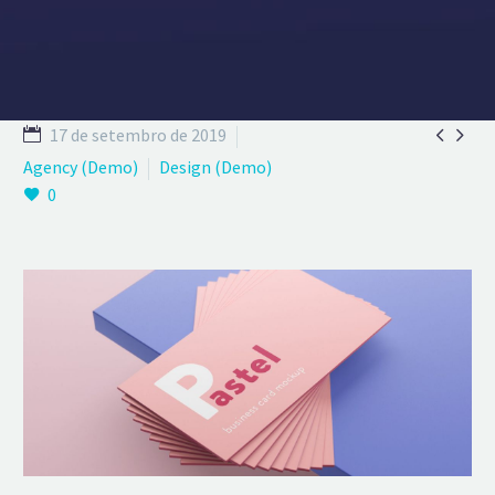


17 de setembro de 2019
Agency (Demo)
Design (Demo)
0