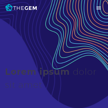
Lorem ipsum
dolor
sit amet