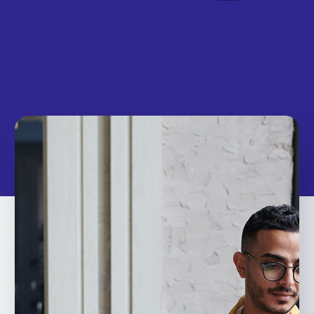


By
admin
0
0
Branding (Demo)
14 de setembro de 2020