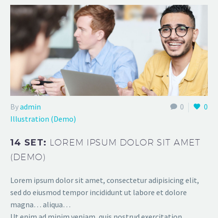
By
admin
0
0
Illustration (Demo)
14 SET:
LOREM IPSUM DOLOR SIT AMET
(DEMO)
Lorem ipsum dolor sit amet, consectetur adipisicing elit,
sed do eiusmod tempor incididunt ut labore et dolore
magna… aliqua…
Ut enim ad minim veniam, quis nostrud exercitation